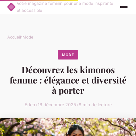
Votre magazine féminin pour une mode inspirante
et accessible
Accueil
›
Mode
MODE
Découvrez les kimonos
femme : élégance et diversité
à porter
Éden
•
16 décembre 2025
•
8 min de lecture