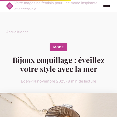
Votre magazine féminin pour une mode inspirante
et accessible
Accueil
›
Mode
MODE
Bijoux coquillage : éveillez
votre style avec la mer
Éden
•
14 novembre 2025
•
8 min de lecture